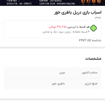
اسباب بازی دریل باطری خور
799/2
هر قسط با ترب‌پی:
۳۱۸٬۲۵۰
تومان
۴ قسط ماهانه. بدون سود، چک و ضامن.
شناسه کالا
799/2
مشخصات
ساخت کشور:
چین
منبع انرژی
باطری خور