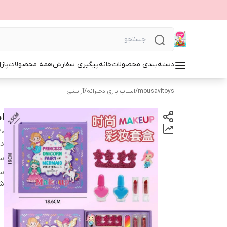
دسته‌بندی محصولات
خانه
پیگیری سفارش
همه محصولات
پاز
mousavitoys
/
اسباب بازی دخترانه
/
آرایشی
ا
30
دس
س
س
شن