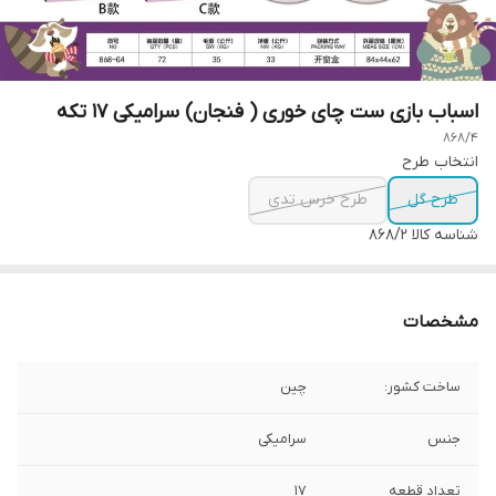
اسباب بازی ست چای خوری ( فنجان) سرامیکی 17 تکه
868/4
انتخاب طرح
طرح گل
طرح خرس تدی
شناسه کالا
868/2
مشخصات
ساخت کشور:
چین
جنس
سرامیکی
تعداد قطعه
17