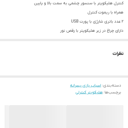
کنترل هلیکوپتر با سنسور چشمی به سمت بالا و پایین
همراه با ریموت کنترل
2 عدد باتری شارژی با پورت USB
دارای چراغ در زیر هلیکوپتر با رقص نور
اوج گیری تا ارتفاع حدود 4 - 5 متر
قابل استفاده در فضای سرپوشیده
نظرات
دارای دکمه روشن و خاموش
دارای سنسور زیر هلی کوپتر
کنترل هلیکوپتر فقط به سمت بالا و پایین میباشد
دسته‌بندی
:
محصول: چین
اسباب بازی پسرانه
برچسب‌ها :
هلیکوپتر کنترلی