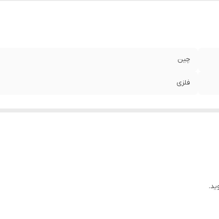
چین
فلزی
ید.