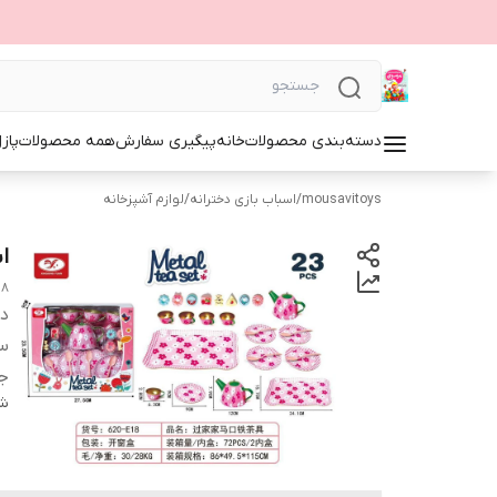
دسته‌بندی محصولات
خانه
پیگیری سفارش
همه محصولات
پاز
mousavitoys
/
اسباب بازی دخترانه
/
لوازم آشپزخانه
اس
18
دس
س
ج
شن