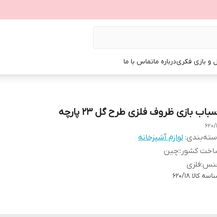
ل و بازی فکری
درباره ما
تماس با ما
باب بازی ظروف فلزی طرح گل 23 پارچه
620/
ته‌بندی
:
لوازم آشپزخانه
اخت کشور:
:
چین
نس
:
فلزی
اسه کالا
620/18