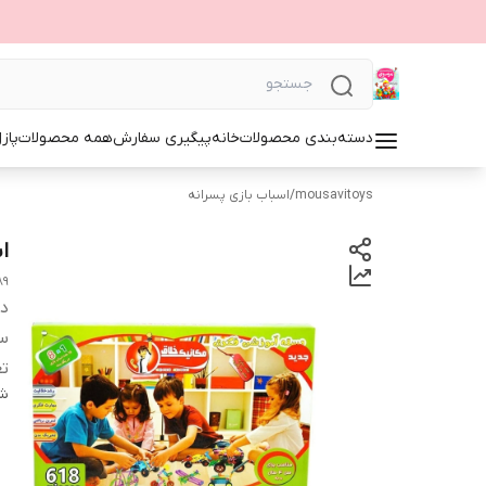
دسته‌بندی محصولات
خانه
پیگیری سفارش
همه محصولات
پاز
mousavitoys
/
اسباب بازی پسرانه
ا
89
دس
س
تع
شن