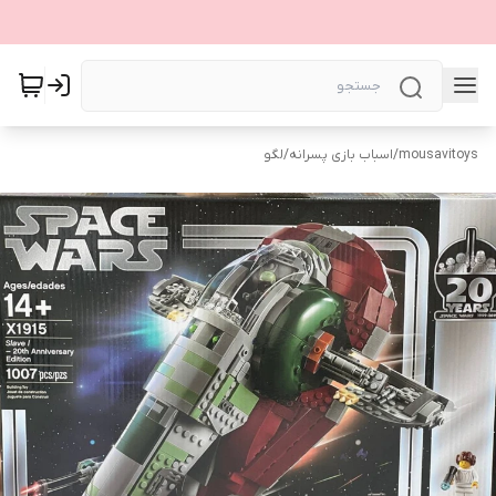
mousavitoys
/
اسباب بازی پسرانه
/
لگو