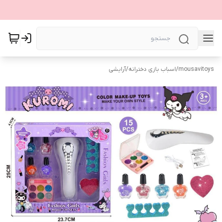
mousavitoys
/
اسباب بازی دخترانه
/
آرایشی