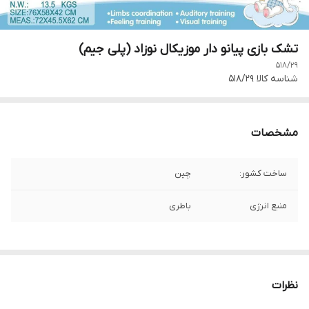
تشک بازی پیانو دار موزیکال نوزاد (پلی جیم)
518/29
شناسه کالا
518/29
مشخصات
ساخت کشور:
چین
منبع انرژی
باطری
نظرات