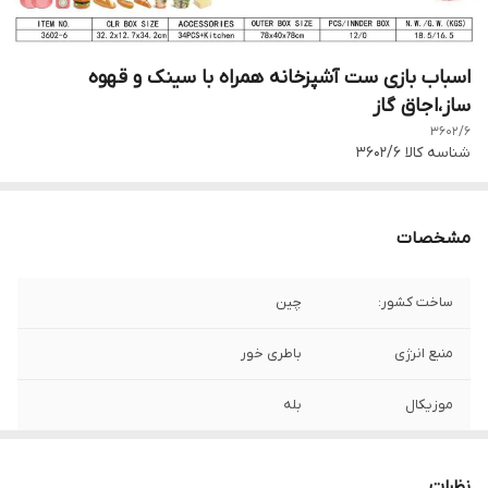
اسباب بازی ست آشپزخانه همراه با سینک و قهوه
ساز،اجاق گاز
3602/6
شناسه کالا
3602/6
مشخصات
ساخت کشور:
چین
منبع انرژی
باطری خور
موزیکال
بله
نظرات