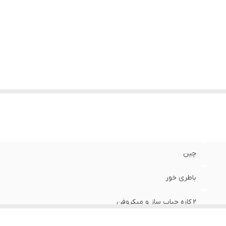
چین
باطری خور
2 کاره حباب ساز و میکروفن