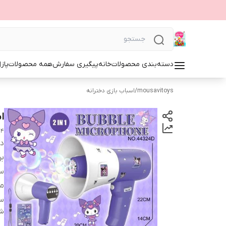
دسته‌بندی محصولات
خانه
پیگیری سفارش
همه محصولات
پاز
mousavitoys
/
اسباب بازی دخترانه
اس
24
دس
بر
س
من
س
شن