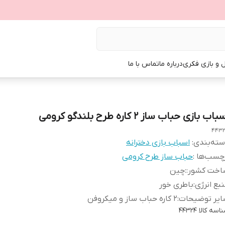
ل و بازی فکری
درباره ما
تماس با ما
باب بازی حباب ساز 2 کاره طرح بلندگو کرومی
443
ته‌بندی
:
اسباب بازی دخترانه
چسب‌ها :
حباب ساز طرح کرومی
اخت کشور:
:
چین
بع انرژی
:
باطری خور
ایر توضیحات
:
2 کاره حباب ساز و میکروفن
اسه کالا
44324