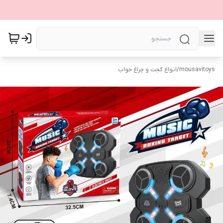
mousavitoys
/
انواع گجت و چراغ خواب