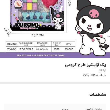
پک آرایشی طرح کرومی
764/1
شناسه کالا
764/1
مشخصات
ساخت کشور:
چین