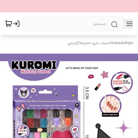
mousavitoys
/
اسباب بازی دخترانه
/
آرایشی