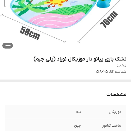
تشک بازی پیانو دار موزیکال نوزاد (پلی جیم)
518/25
شناسه کالا
518/25
مشخصات
موزیکال
بله
ساخت کشور:
چین