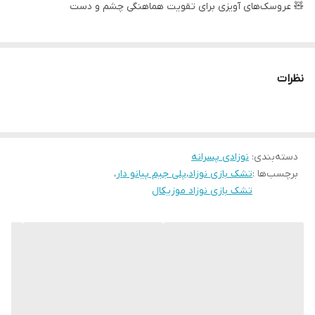
🧸 عروسک‌های آویزی برای تقویت هماهنگی چشم و دست
👣 پیانوی پایی برای تقویت عضلات پا و سرگرمی
نظرات
🎨 طراحی شاد و رنگارنگ برای جلب توجه کودک
دسته‌بندی
:
نوزادی پسرانه
برچسب‌ها :
تشک بازی نوزاد
،
پلی جیم پیانو دار
،
📏 ابعاد: 76×58×42 سانتی‌متر
تشک بازی نوزاد موزیکال
📦 بسته‌بندی: 38.5×26.5×8 سانتی‌متر
این تشک بازی با داشتن امکاناتی مثل موسیقی آرامش‌بخش، چراغ‌های
چشمک‌زن و اسباب‌بازی‌های آویزی، انتخابی ایده‌آل برای آموزش حسی–