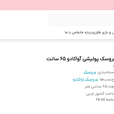
ل و بازی فکری
درباره ما
تماس با ما
وسک پولیشی آواکادو 65 سانت
ته‌بندی
:
عروسک
چسب‌ها :
عروسک اواکادو
عاد
:
65 سانتی متر
اخت کشور:
:
چین
اسه کالا
65