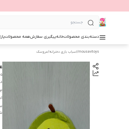
دسته‌بندی محصولات
خانه
پیگیری سفارش
همه محصولات
پاز
mousavitoys
/
اسباب بازی دخترانه
/
عروسک
عر
65
دس
بر
اب
س
شن