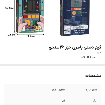
گیم دستی باطری خور 26 عددی
0113
شناسه کالا
0113
مشخصات
منبع انرژی
باطری خور
رنگ
آبی