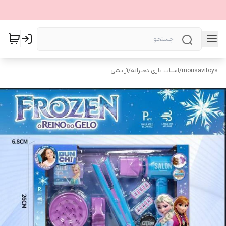
mousavitoys
/
اسباب بازی دخترانه
/
آرایشی