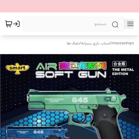
mousavitoys
/
اسباب بازی پسرانه
/
تفنگ ها