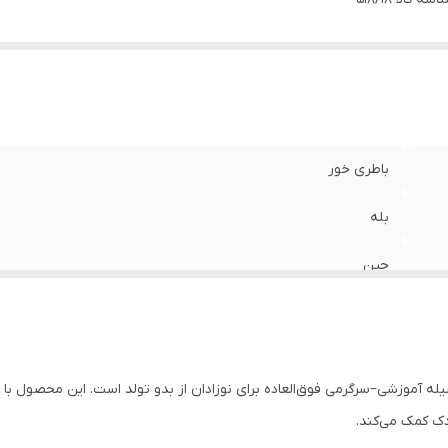
باطری خور
بله
چین
پیانوی کودک Baby Play Piano Gym یک وسیله آموزشی–سرگرمی فوق‌العاده برای نوزادان از بدو تولد است
ک کمک می‌کند.