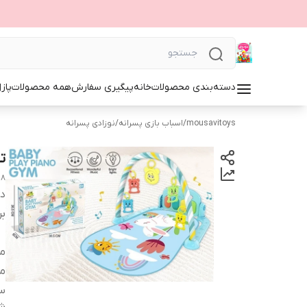
دسته‌بندی محصولات
خانه
پیگیری سفارش
همه محصولات
پاز
mousavitoys
/
اسباب بازی پسرانه
/
نوزادی پسرانه
ت
18
دس
بر
من
مو
س
شن