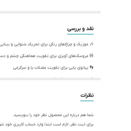
نقد و بررسی
🎶 موزیک و چراغ‌های رنگی برای تحریک شنوایی و بینایی
 عروسک‌های آویزی برای تقویت هماهنگی چشم و دست
👣 پیانوی پایی برای تقویت عضلات پا و سرگرمی
🎨 طراحی شاد و رنگارنگ برای جلب توجه کودک
📏 ابعاد: 76×58×42 سانتی‌متر
نظرات
📦 بسته‌بندی: 38.5×26.5×8 سانتی‌متر
شما هم درباره این محصول نظر خود را بنویسید.
 آموزش حسی–حرکتی، رشد شناختی و سرگرمی نوزادان است.
ی ثبت نظر، لازم است ابتدا وارد حساب کاربری خود شوید.