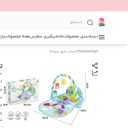
دسته‌بندی محصولات
خانه
پیگیری سفارش
همه محصولات
پاز
mousavitoys
/
اسباب بازی پسرانه
ت
14
دس
بر
س
مو
من
شن