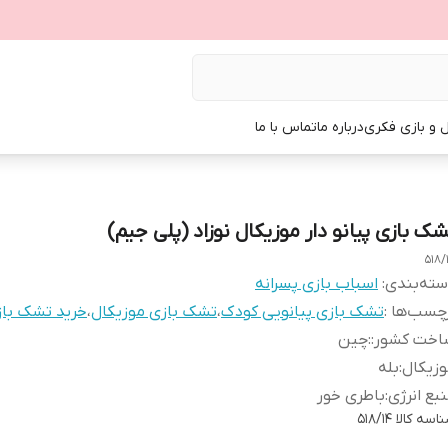
ل و بازی فکری
درباره ما
تماس با ما
شک بازی پیانو دار موزیکال نوزاد (پلی جیم)
518/
ته‌بندی
:
اسباب بازی پسرانه
چسب‌ها :
تشک بازی پیانویی کودک
،
تشک بازی موزیکال
،
خرید تشک بازی
اخت کشور:
:
چین
زیکال
:
بله
بع انرژی
:
باطری خور
اسه کالا
518/14