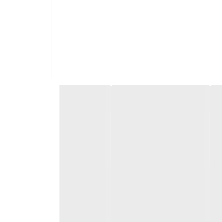
ش حسی–حرکتی، رشد شناختی و سرگرمی نوزادان است.