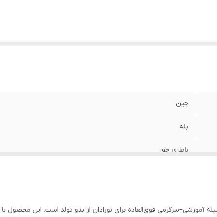
چین
بله
باطری خور
پیانوی کودک Baby Play Piano Gym یک وسیله آموزشی–سرگرمی فوق‌العاده برای نوزادان از بدو تولد است