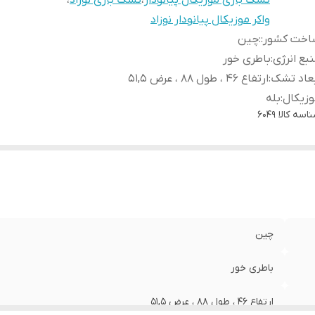
تشک بازی موزیکال پیانودار
،
تشک بازی نوزاد
،
واکر موزیکال پیانودار نوزاد
اخت کشور:
:
چین
بع انرژی
:
باطری خور
عاد تشک
:
ارتفاع 46 ، طول 88 ، عرض 51,5
زیکال
:
بله
اسه کالا
6049
چین
باطری خور
ارتفاع 46 ، طول 88 ، عرض 51,5