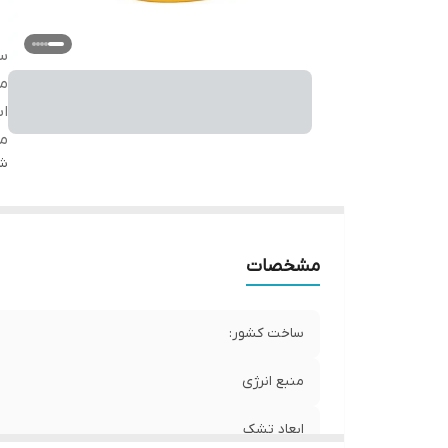
س
من
اب
مو
شن
مشخصات
ساخت کشور:
منبع انرژی
ابعاد تشک