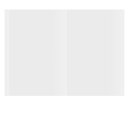
های مختلف مانند دم اسبی، قیطان، نان و غیره و همچنین برای تزئین
کیف، کفش، عینک، ناخن و ….این دستگاه نگین زن یک دستگاه ایمن و با
کاربری آسان بوده و با داشتن آن فقط یک قدم با شکفتن خلاقیت های
فاصله دارید. ورق های نگینی از پلاستیک ساخته شده و ایمن هستند
لطفا با اطمینان از آن استفاده کنید.