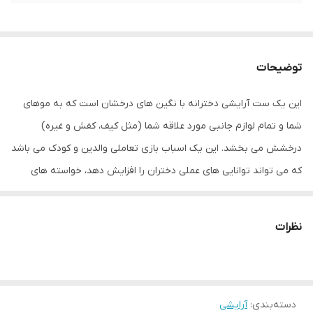
توضیحات
این یک ست آرایشی دخترانه با نگین های درخشان است که به موهای
شما و تمام لوازم جانبی مورد علاقه شما (مثل کیف، کفش و غیره)
درخشش می بخشد. این یک اسباب بازی تعاملی والدین و کودک می باشد
که می تواند توانایی های عملی دختران را افزایش دهد، خواسته های
طراحی آنها را برآورده کند و استعدادهای طراحی آنها را تحریک کند.
بگذارید بچه ها در یک قرار دوستانه یا مهمانی خانوادگی بدرخشند.یک
نظرات
هدیه ویژه یک اکسسوری مو مناسب دختران 5-12 سال است. این الماس
های رنگی می توانند برای دختر خانم ها در مناسبت های مختلف استفاده
کنند. این دستگاه نگین زن را برای دخترانتان بخرید و اجازه دهید دختران
دسته‌بندی
:
آرایشی
لذت ببرند. شیک و زیبا برای ایجاد مدل موهای شیک فردی برای مناسبت