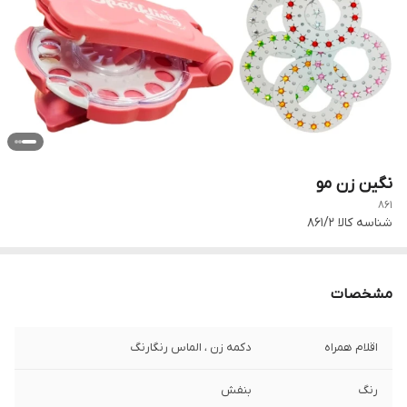
نگین زن مو
861
شناسه کالا
861/2
مشخصات
اقلام همراه
دکمه زن ، الماس رنگارنگ
رنگ
بنفش