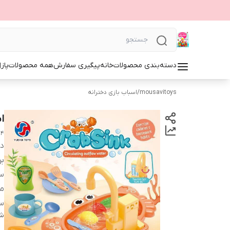
دسته‌بندی محصولات
خانه
پیگیری سفارش
همه محصولات
پاز
mousavitoys
/
اسباب بازی دخترانه
ا
94
دس
بر
س
من
س
شن