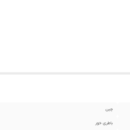
چین
باطری خور