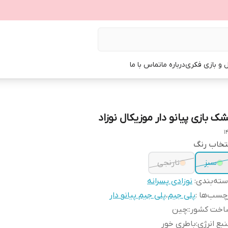
ل و بازی فکری
درباره ما
تماس با ما
شک بازی پیانو دار موزیکال نوزاد
1
تخاب رنگ
سبز
نارنجی
ته‌بندی
:
نوزادی پسرانه
چسب‌ها :
پلی جیم
،
پلی جیم پیانو دار
اخت کشور:
:
چین
بع انرژی
:
باطری خور