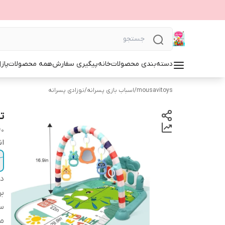
دسته‌بندی محصولات
خانه
پیگیری سفارش
همه محصولات
پاز
mousavitoys
/
اسباب بازی پسرانه
/
نوزادی پسرانه
ت
40
ان
دس
بر
س
من