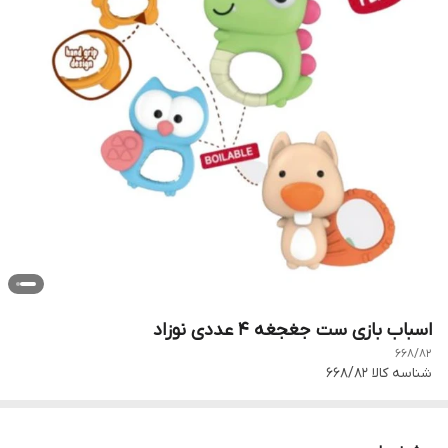
اسباب بازی ست جغجغه 4 عددی نوزاد
668/82
شناسه کالا
668/82