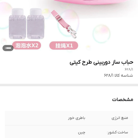
حباب ساز دوربینی طرح کیتی
628/1
شناسه کالا
628/1
مشخصات
منبع انرژی
باطری خور
ساخت کشور:
چین