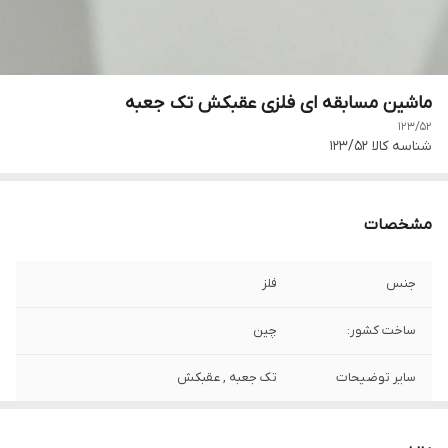
ماشین مسابقه ای فلزی عقبکش تک جعبه
123/52
شناسه کالا
123/52
مشخصات
جنس
فلز
ساخت کشور:
چین
سایر توضیحات
تک جعبه , عقبکش