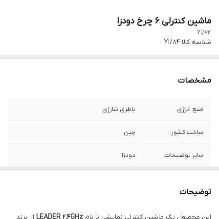
ماشین کنترلی 6 چرخ دودزا
Yl/84
شناسه کالا
Yl/84
مشخصات
منبع انرژی
باطری شارژی
ساخت کشور:
چین
سایر توضیحات
دودزا
توضیحات
این محصول یک ماشین کنترلی نمایشی با نام
LEADER 2.4GHz
از برند