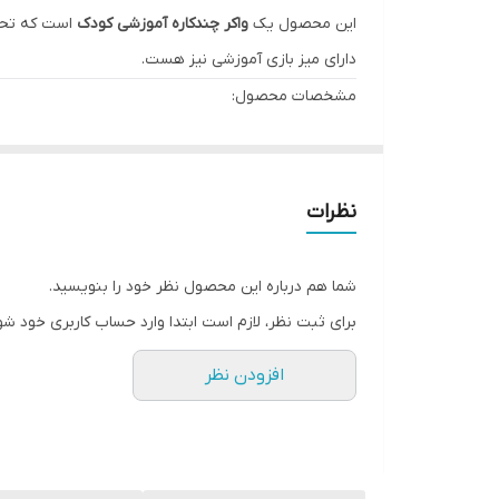
این محصول یک
واکر چندکاره آموزشی کودک
است که تح
دارای میز بازی آموزشی نیز هست.
مشخصات محصول:
نام محصول:
Multi-Function Walking Car
مناسب برای:
کودکان 18 ماه به بالا
قابلیت‌ها:
نظرات
دوکاره:
هم به عنوان واکر (walker) و هم میز بازی جداشونده قابل استفاده است
دارای دکمه‌های موزیکال و نوری
شما هم درباره این محصول نظر خود را بنویسید.
چرخ‌دنده‌های رنگی چرخان، تلفن اسباب‌بازی، حیو
برای ثبت نظر، لازم است ابتدا وارد حساب کاربری خود شو
کمک به تقویت مهارت‌های حرکتی، هماهنگی چش
افزودن نظر