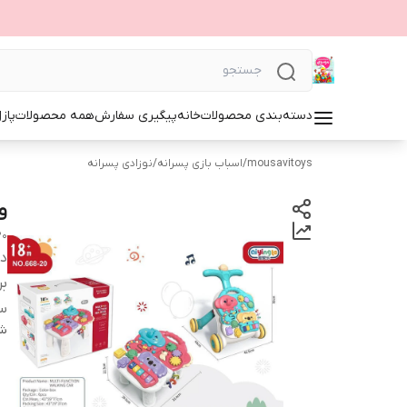
دسته‌بندی محصولات
خانه
پیگیری سفارش
همه محصولات
پاز
mousavitoys
/
اسباب بازی پسرانه
/
نوزادی پسرانه
واکر 2
20
دس
بر
س
شن