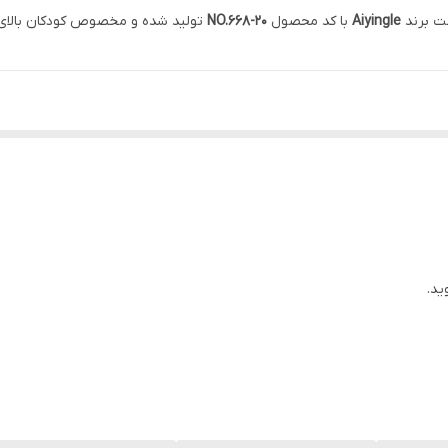
ت برند
Aiyingle
با کد محصول
NO.668-20
انات بامزه و اشکال آموزشی
ید.
م و دست، شناخت رنگ‌ها و صداها