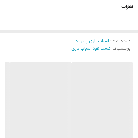
عنوان محصول:
FOOD SHOP – Chef Time Kitchen Chef
نظرات
ابعاد بسته‌بندی:
21 × 19 × 5.5 سانتی‌متر
محتویات بسته:
برش‌های پیتزا با تکه‌های جداشونده (قارچ، سوسیس، پنیر، فلفل و
دسته‌بندی
:
اسباب بازی پسرانه
...)
برچسب‌ها :
فست فود اسباب بازی
دو تکه مرغ سوخاری
یک لیوان پاپ‌کورن
بطری سس (شبیه سس خردل)
بشقاب، چنگال
ویژگی‌ها:
جنس:
پلاستیک مقاوم و ایمن برای کودکان
مناسب برای سن:
3 سال به بالا
قابل استفاده برای بازی‌های نقش‌آفرینی (Role Play)
مثل رستوران یا
آشپزی