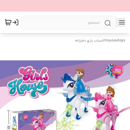
mousavitoys
/
اسباب بازی دخترانه