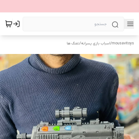
mousavitoys
/
اسباب بازی پسرانه
/
تفنگ ها