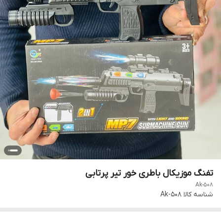
تفنگ موزیکال باطری خور تیر پرتابی
Ak-508
شناسه کالا
Ak-508