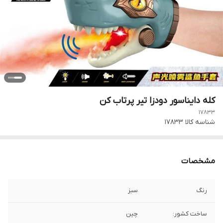
کله دایناسور دودزا تیر پرتاب کن
17833
شناسه کالا
17833
مشخصات
رنگ
سبز
ساخت کشور:
چین