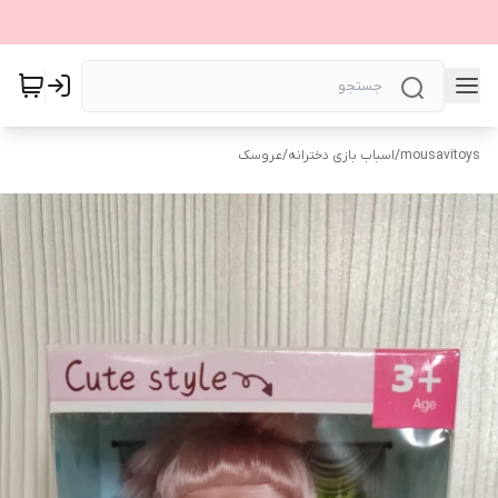
mousavitoys
/
اسباب بازی دخترانه
/
عروسک