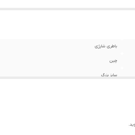
باطری شارژی
چین
سایز بزرگ
ید.