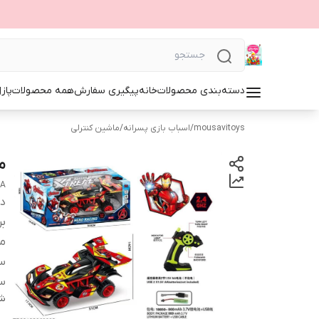
دسته‌بندی محصولات
خانه
پیگیری سفارش
همه محصولات
پاز
mousavitoys
/
اسباب بازی پسرانه
/
ماشین کنترلی
م
3A
دس
بر
من
س
س
شن