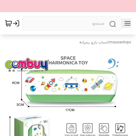
mousavitoys
/
اسباب بازی پسرانه