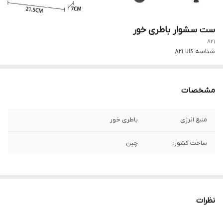
ست سشوار باطری خور
821
شناسه کالا
821
مشخصات
منبع انرژی
باطری خور
ساخت کشور:
چین
نظرات