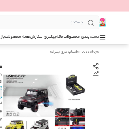
دسته‌بندی محصولات
خانه
پیگیری سفارش
همه محصولات
پاز
mousavitoys
/
اسباب بازی پسرانه
م
17
ان
دس
بر
ج
س