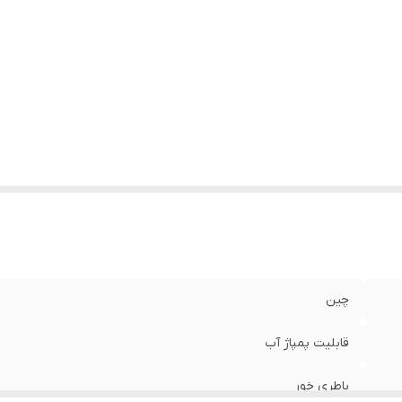
چین
قابلیت پمپاژ آب
باطری خور