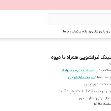
ل و بازی فکری
درباره ما
تماس با ما
ینک ظرفشویی همراه با میوه
9
ته‌بندی
:
اسباب بازی دخترانه
چسب‌ها :
سینک ظرفشویی
اخت کشور:
:
چین
ایر توضیحات
:
قابلیت پمپاژ آب
بع انرژی
:
باطری خور
اسه کالا
901