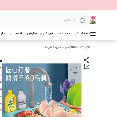
دسته‌بندی محصولات
خانه
پیگیری سفارش
همه محصولات
پاز
mousavitoys
/
اسباب بازی دخترانه
س
01
دس
بر
س
س
من
شن