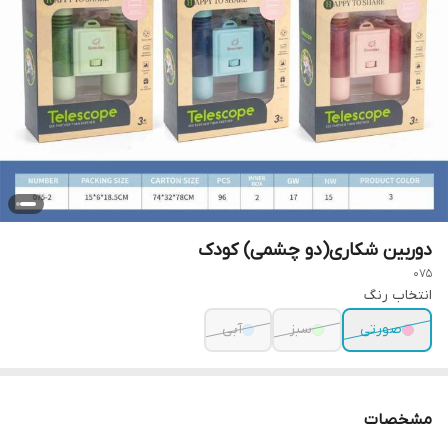
دوربین شکاری(دو چشمی) کودک
075
انتخاب رنگ
صورتی
سبز
آبی
مشخصات