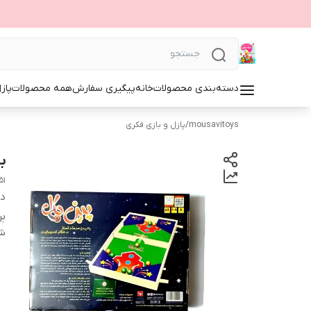
دسته‌بندی محصولات
خانه
پیگیری سفارش
همه محصولات
پاز
mousavitoys
/
پازل و بازی فکری
ب
51
دس
بر
شن