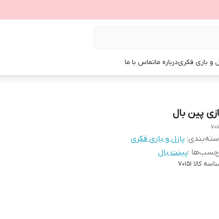
ل و بازی فکری
درباره ما
تماس با ما
ازی پین بال
701
ته‌بندی
:
پازل و بازی فکری
چسب‌ها :
پینت بال
اسه کالا
70151