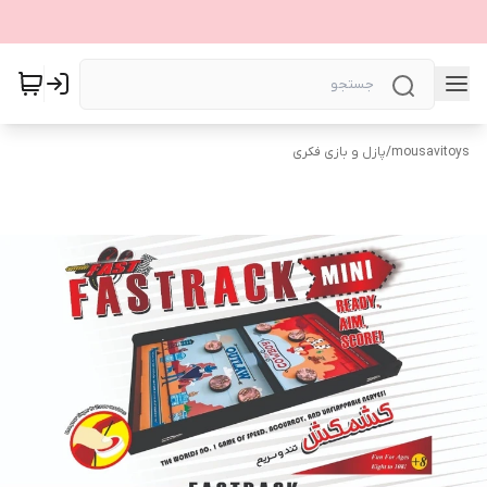
mousavitoys
/
پازل و بازی فکری