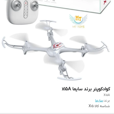
کوادکوپتر برند سایما x15A
X15A
برند:
سایما
شناسه کالا
X15