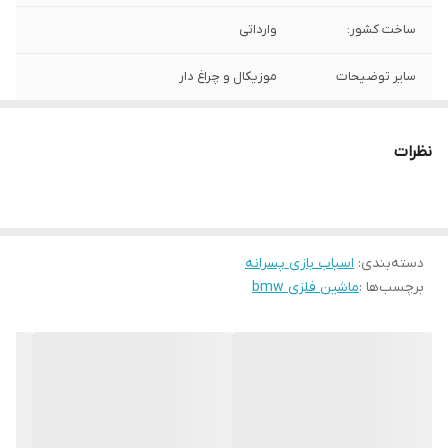
ساخت کشور:
وارداتی
سایر توضیحات
موزیکال و چراغ دار
مکانیزم
عقب کش
نظرات
منبع انرژی
باطری خور
دسته‌بندی
:
اسباب بازی پسرانه
برچسب‌ها :
ماشین فلزی bmw