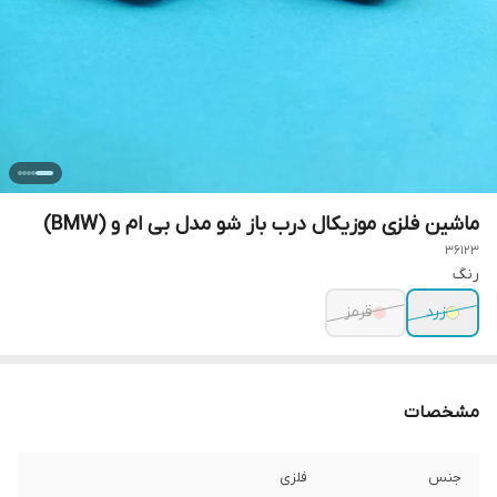
ماشین فلزی موزیکال درب باز شو مدل بی ام و (BMW)
36123
رنگ
زرد
قرمز
مشخصات
جنس
فلزی