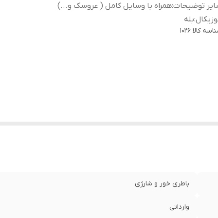
ایر توضیحات
:
همراه با وسایل کامل ( عروسک و...)
زیکال
:
بله
اسه کالا
1026
باطری خور و شارژی
وارداتی