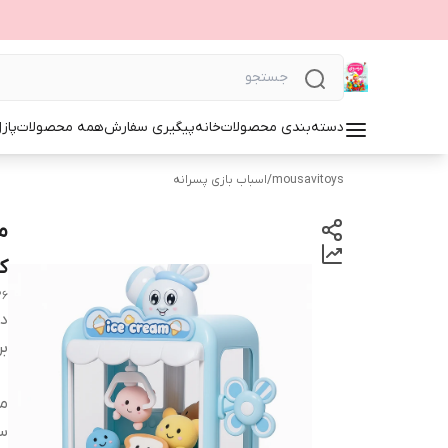
دسته‌بندی محصولات
خانه
پیگیری سفارش
همه محصولات
پاز
mousavitoys
/
اسباب بازی پسرانه
ک
26
دس
بر
من
س