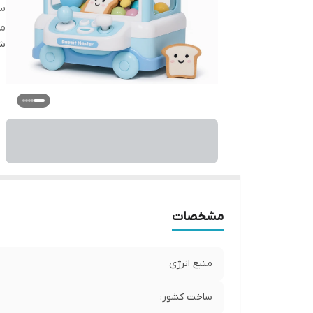
س
مو
شن
مشخصات
منبع انرژی
ساخت کشور: