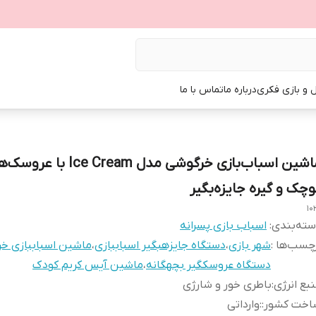
ل و بازی فکری
درباره ما
تماس با ما
ماشین اسباب‌بازی خرگوشی مدل Ice Cream با
وچک و گیره جایزه‌بگیر
10
ته‌بندی
:
اسباب بازی پسرانه
چسب‌ها :
شهر بازی
،
دستگاه جایزهبگیر اسباببازی
،
ماشین اسباببازی خ
دستگاه عروسکگیر بچهگانه
،
ماشین آیس کریم کودک
بع انرژی
:
باطری خور و شارژی
اخت کشور:
:
وارداتی