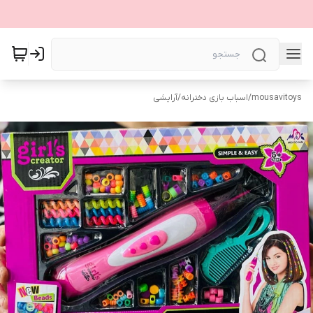
mousavitoys
/
اسباب بازی دخترانه
/
آرایشی