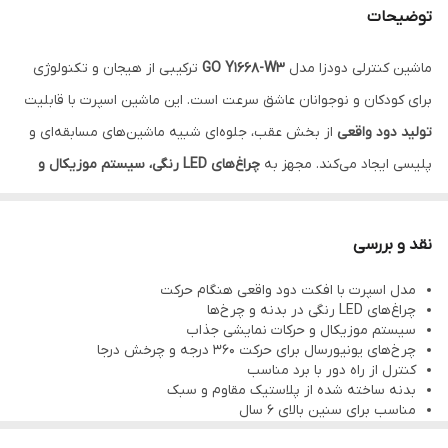
توضیحات
ماشین کنترلی دودزا مدل
GO Y1668-W3
ترکیبی از هیجان و تکنولوژی
برای کودکان و نوجوانان عاشق سرعت است. این ماشین اسپرت با قابلیت
تولید دود واقعی
از بخش عقب، جلوه‌ای شبیه ماشین‌های مسابقه‌ای و
پلیسی ایجاد می‌کند. مجهز به
چراغ‌های LED رنگی، سیستم موزیکال و
چرخ‌های یونیورسال ۳۶۰ درجه
است که مانور کامل و حرکات نمایشی را
ممکن می‌سازد. طراحی بدنه اسپرت با جزئیات دقیق و پلاستیک مقاوم، آن
نقد و بررسی
را برای بازی در خانه یا هدیه‌ای خاص ایده‌آل می‌کند.
مدل اسپرت با افکت دود واقعی هنگام حرکت
چراغ‌های LED رنگی در بدنه و چرخ‌ها
سیستم موزیکال و حرکات نمایشی جذاب
چرخ‌های یونیورسال برای حرکت ۳۶۰ درجه و چرخش درجا
کنترل از راه دور با برد مناسب
بدنه ساخته شده از پلاستیک مقاوم و سبک
مناسب برای سنین بالای ۶ سال
ایده‌آل برای هدیه و بازی‌های داخل خانه