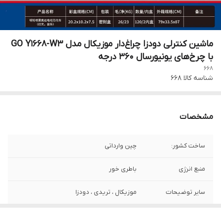
ماشین کنترلی دودزا چراغ‌دار موزیکال مدل GO Y1668-W3
با چرخ‌های یونیورسال ۳۶۰ درجه
668
شناسه کالا
668
مشخصات
ساخت کشور:
چین وارداتی
منبع انرژی
باطری خور
سایر توضیحات
موزیکال ، تریدی ، دودزا