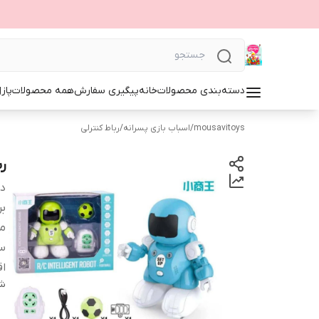
دسته‌بندی محصولات
خانه
پیگیری سفارش
همه محصولات
پاز
mousavitoys
/
اسباب بازی پسرانه
/
رباط کنترلی
ر
دس
بر
من
س
اق
شن