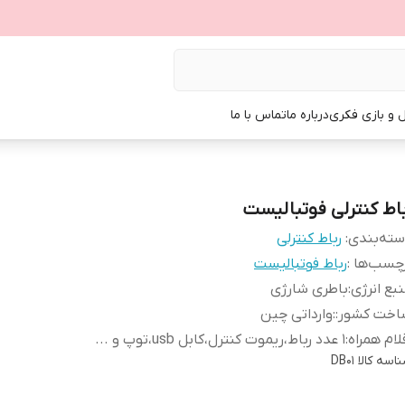
ل و بازی فکری
درباره ما
تماس با ما
باط کنترلی فوتبالیست
ته‌بندی
:
رباط کنترلی
چسب‌ها :
رباط فوتبالیست
بع انرژی
:
باطری شارژی
اخت کشور:
:
وارداتی چین
لام همراه
:
۱ عدد رباط،ریموت کنترل،کابل usb،توپ و ...
اسه کالا
DB01