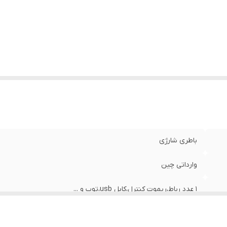
باطری شارژی
وارداتی چین
۱ عدد رباط،ریموت کنترل،کابل usb،توپ و ...